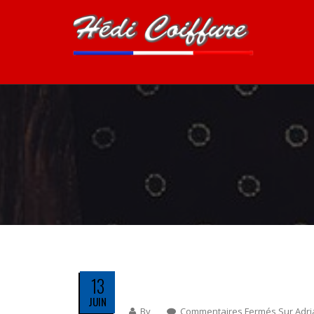
13
JUIN
By
Commentaires Fermés
Sur Adr