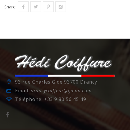
Share
93 rue Charles Gide 93700 Drancy
Email:
drancycoiffeur@gmail.com
Téléphone:
+33 9 80 56 45 49