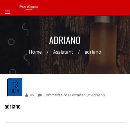
ADRIANO
Home
Assistant
adriano
13
JUIN
By
Commentaires Fermés
Sur Adriano
adriano