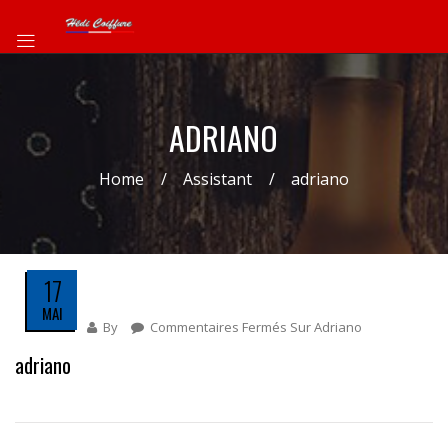
ADRIANO
Home
Assistant
adriano
17
MAI
By
Commentaires Fermés
Sur Adriano
adriano