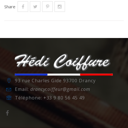
Share
93 rue Charles Gide 93700 Drancy
Email:
drancycoiffeur@gmail.com
Téléphone:
+33 9 80 56 45 49