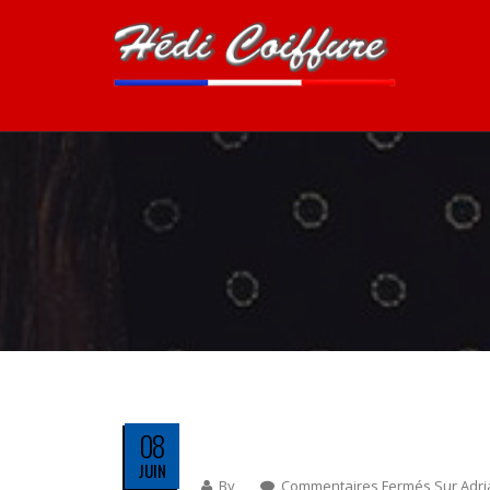
08
JUIN
By
Commentaires Fermés
Sur Adr