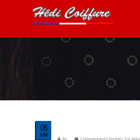
06
JUIN
By
Commentaires Fermés
Sur Adr