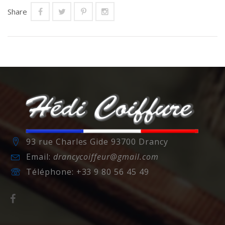
Share
93 rue Charles Gide 93700 Drancy
Email:
drancycoiffeur@gmail.com
Téléphone:
+33 9 80 56 45 49