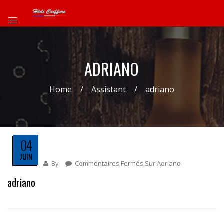
ADRIANO
Home
Assistant
adriano
04
JUIN
By
Commentaires Fermés
Sur Adriano
adriano