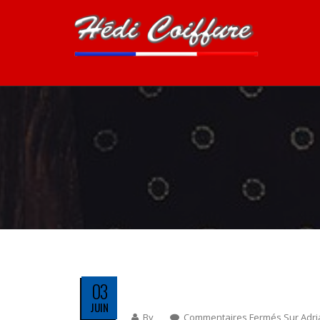
03
JUIN
By
Commentaires Fermés
Sur Adr