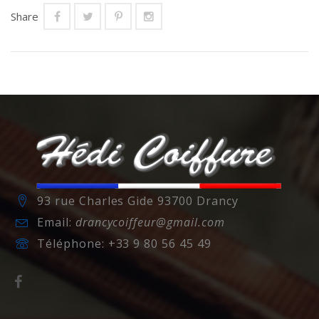
Share
93 rue Charles Gide 93700 Drancy
Email:
drancycoiffeur@gmail.com
Téléphone:
+33 9 80 56 45 49