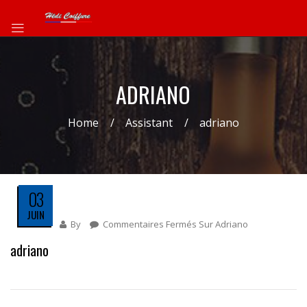
ADRIANO
Home
Assistant
adriano
03
JUIN
By
Commentaires Fermés
Sur Adriano
adriano