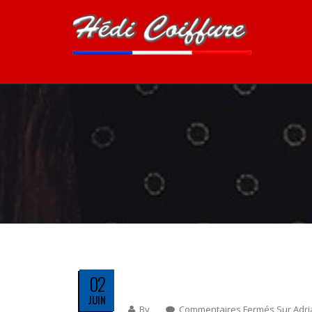
02
JUIN
By
Commentaires Fermés
Sur Adr