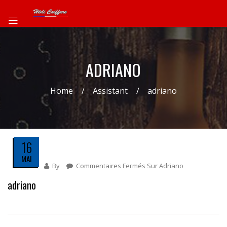
ADRIANO
Home
Assistant
adriano
16
MAI
By
Commentaires Fermés
Sur Adriano
adriano