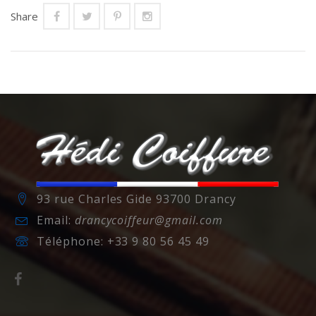
Share
93 rue Charles Gide 93700 Drancy
Email:
drancycoiffeur@gmail.com
Téléphone:
+33 9 80 56 45 49