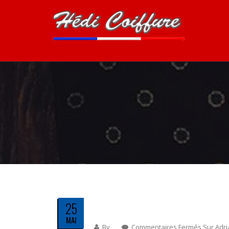
25
MAI
By
Commentaires Fermés
Sur Adr