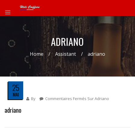
ADRIANO
Home
Assistant
adriano
25
MAI
By
Commentaires Fermés
Sur Adriano
adriano