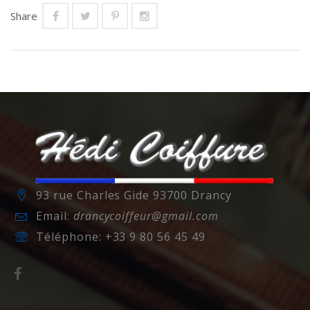
Share
93 rue Charles Gide 93700 Drancy
Email:
drancycoiffeur@gmail.com
Téléphone:
+33 9 80 56 45 49