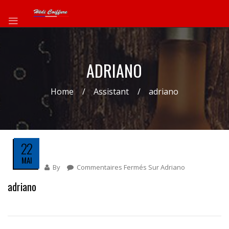
ADRIANO
Home
Assistant
adriano
22
MAI
By
Commentaires Fermés
Sur Adriano
adriano