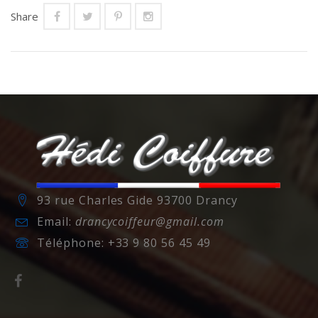
Share
93 rue Charles Gide 93700 Drancy
Email:
drancycoiffeur@gmail.com
Téléphone:
+33 9 80 56 45 49