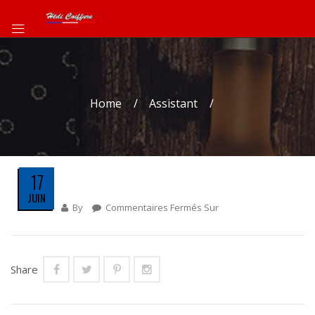
Home
Assistant
17
JUIN
By
Commentaires Fermés
Sur
Share