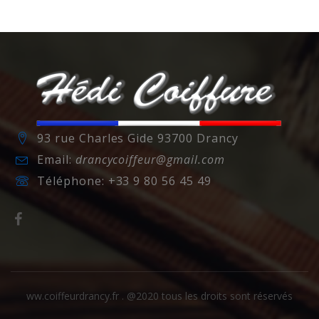
93 rue Charles Gide 93700 Drancy
Email:
drancycoiffeur@gmail.com
Téléphone:
+33 9 80 56 45 49
ww.coiffeurdrancy.fr . @2020 tous les droits sont réservés